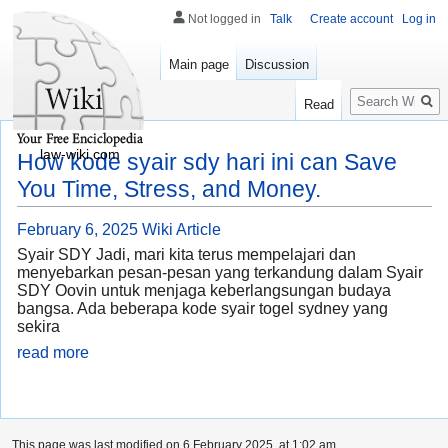
Not logged in
Talk
Create account
Log in
Main page
Discussion
Search
Read
law-wiki.com
How kode syair sdy hari ini can Save
You Time, Stress, and Money.
February 6, 2025
Wiki Article
Syair SDY Jadi, mari kita terus mempelajari dan
menyebarkan pesan-pesan yang terkandung dalam Syair
SDY Oovin untuk menjaga keberlangsungan budaya
bangsa. Ada beberapa kode syair togel sydney yang
sekira
read more
This page was last modified on 6 February 2025, at 1:02 am.